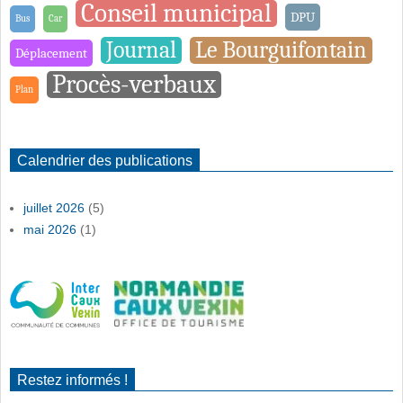
Conseil municipal
DPU
Bus
Car
Journal
Le Bourguifontain
Déplacement
Procès-verbaux
Plan
Calendrier des publications
juillet 2026
(5)
mai 2026
(1)
Restez informés !