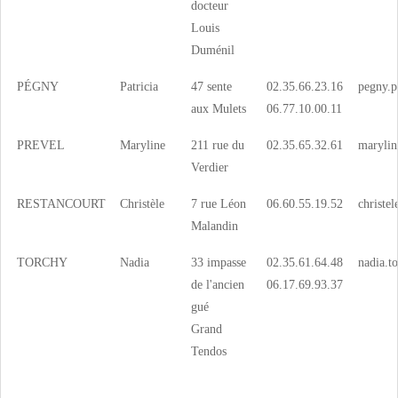
docteur
Louis
Duménil
PÉGNY
Patricia
47 sente
02.35.66.23.16
pegny.p
aux Mulets
06.77.10.00.11
PREVEL
Maryline
211 rue du
02.35.65.32.61
marylin
Verdier
RESTANCOURT
Christèle
7 rue Léon
06.60.55.19.52
christe
Malandin
TORCHY
Nadia
33 impasse
02.35.61.64.48
nadia.t
de l'ancien
06.17.69.93.37
gué
Grand
Tendos