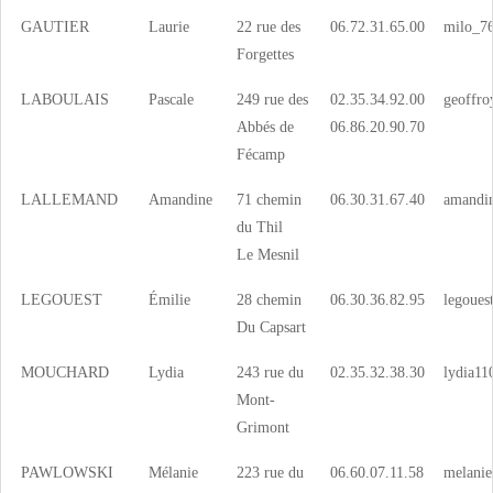
GAUTIER
Laurie
22 rue des
06.72.31.65.00
milo_7
Forgettes
LABOULAIS
Pascale
249 rue des
02.35.34.92.00
geoffro
Abbés de
06.86.20.90.70
Fécamp
LALLEMAND
Amandine
71 chemin
06.30.31.67.40
amandin
du Thil
Le Mesnil
LEGOUEST
Émilie
28 chemin
06.30.36.82.95
legoues
Du Capsart
MOUCHARD
Lydia
243 rue du
02.35.32.38.30
lydia1
Mont-
Grimont
PAWLOWSKI
Mélanie
223 rue du
06.60.07.11.58
melani