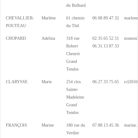
du Bolhard
CHEVALLIER-
Marlène
61 chemin
06.08.89.47.32
marlen
POUTEAU
du Thil
CHOPARD
Adelina
318 rue
02.35.65.52.51
nounou
Robert
06.31.13.87.33
Cheuret
Grand
Tendos
CLARYSSE
Marie
254 clos
06.27.33.75.65
rcl2010
Sainte-
Madeleine
Grand
Tendos
FRANÇOIS
Marine
180 rue du
07.88.13.45.36
marine.
Verdier