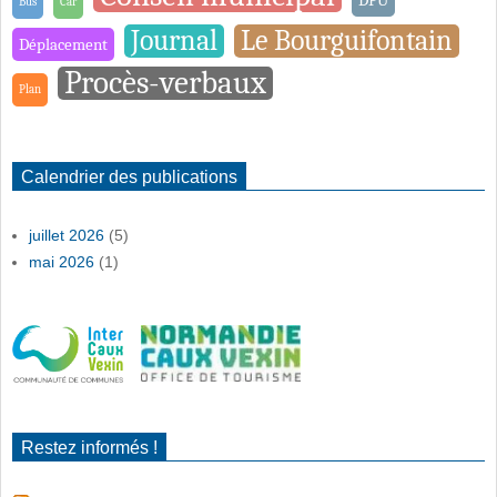
Bus
Car
Journal
Le Bourguifontain
Déplacement
Procès-verbaux
Plan
Calendrier des publications
juillet 2026
(5)
mai 2026
(1)
Restez informés !