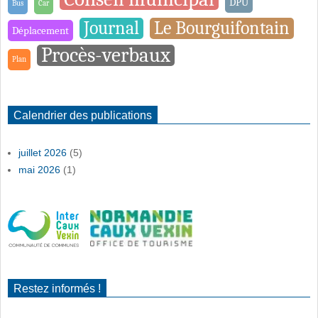
DPU
Bus
Car
Journal
Le Bourguifontain
Déplacement
Procès-verbaux
Plan
Calendrier des publications
juillet 2026
(5)
mai 2026
(1)
Restez informés !