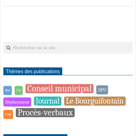
13
Rechercher
Thèmes des publications
Conseil municipal
DPU
Bus
Car
Journal
Le Bourguifontain
Déplacement
Procès-verbaux
Plan