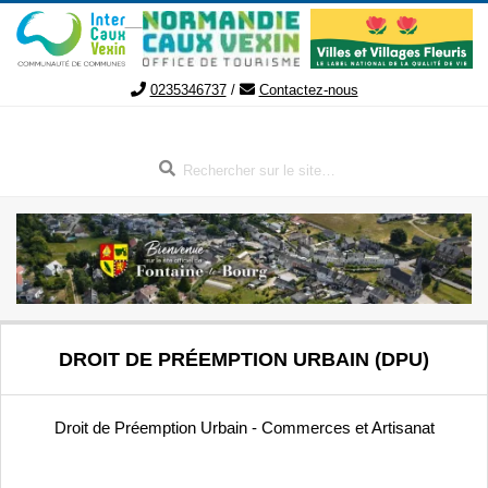
Aller
au
contenu
0235346737
/
Contactez-nous
Rechercher
FONTAINE-
Menu
DROIT DE PRÉEMPTION URBAIN (DPU)
de
LE-
navigation
secondaire
Droit de Préemption Urbain - Commerces et Artisanat
BOURG