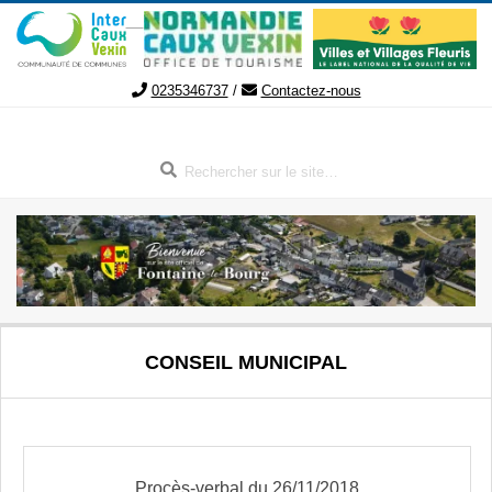
Aller
au
contenu
0235346737
/
Contactez-nous
Rechercher
FONTAINE-
Menu
CONSEIL MUNICIPAL
de
LE-
navigation
secondaire
BOURG
Procès-verbal du 26/11/2018