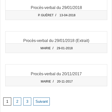
Procès-verbal du 29/01/2018
2018-
P. GUÉRET
13-04-2018
04-
13
Procès-verbal du 29/01/2018 (Extrait)
2018-
MAIRIE
29-01-2018
01-
29
Procès-verbal du 20/11/2017
2017-
MAIRIE
20-11-2017
11-
20
Pagination
1
2
3
Suivant
des