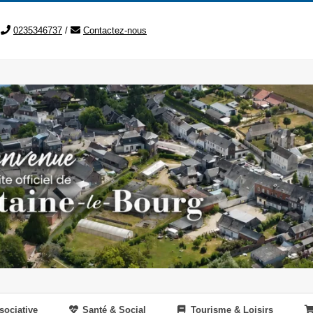
0235346737
/
Contactez-nous
sociative
Santé & Social
Tourisme & Loisirs