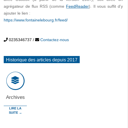
agrégateur de flux RSS (comme
FeedReader
). Il vous suffit d’y
ajouter le lien :
https://www.fontainelebourg.fr/feed/
0235346737
/
Contactez-nous
Historique des articles depuis 2017
Archives
LIRE LA
SUITE →