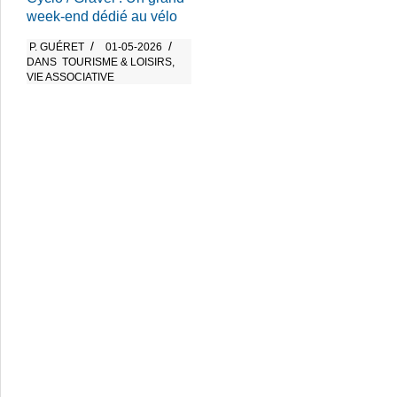
week-end dédié au vélo
P. GUÉRET
01-05-2026
2026-
DANS
TOURISME & LOISIRS
,
05-
VIE ASSOCIATIVE
01