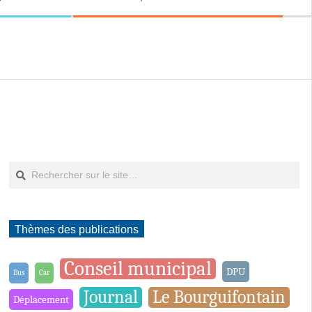
Rechercher
Thèmes des publications
Conseil municipal
DPU
Bus
Car
Journal
Le Bourguifontain
Déplacement