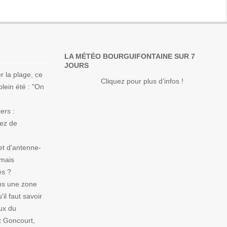
LA MÉTÉO BOURGUIFONTAINE SUR 7
JOURS
r la plage, ce
Cliquez pour plus d’infos !
lein été : "On
ers :
Nez de
et d'antenne-
 mais
és ?
ns une zone
il faut savoir
ux du
x Goncourt,