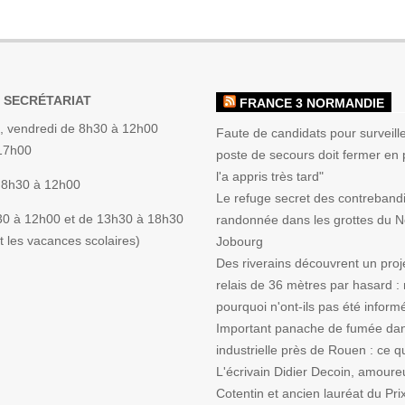
 SECRÉTARIAT
FRANCE 3 NORMANDIE
, vendredi de 8h30 à 12h00
Faute de candidats pour surveille
 17h00
poste de secours doit fermer en p
l'a appris très tard"
 8h30 à 12h00
Le refuge secret des contrebandi
30 à 12h00 et de 13h30 à 18h30
randonnée dans les grottes du 
 les vacances scolaires)
Jobourg
Des riverains découvrent un proj
relais de 36 mètres par hasard :
pourquoi n'ont-ils pas été inform
Important panache de fumée da
industrielle près de Rouen : ce qu'
L'écrivain Didier Decoin, amoure
Cotentin et ancien lauréat du Pri