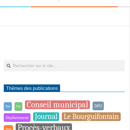
Rechercher
Thèmes des publications
Conseil municipal
DPU
Bus
Car
Journal
Le Bourguifontain
Déplacement
Procès-verbaux
Plan