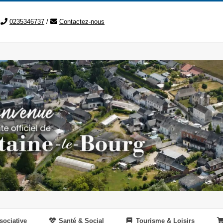
0235346737
/
Contactez-nous
sociative
Santé & Social
Tourisme & Loisirs