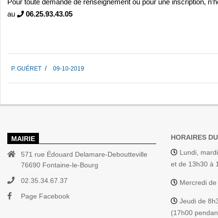
Pour toute demande de renseignement ou pour une inscription, n’hé
au
06.25.93.43.05
2019-
P. GUÉRET
09-10-2019
10-
09
HORAIRES DU
MAIRIE
Lundi, mardi
571 rue Édouard Delamare-Deboutteville
et de 13h30 à
76690 Fontaine-le-Bourg
02.35.34.67.37
Mercredi de
Page Facebook
Jeudi de 8h
(17h00 pendant