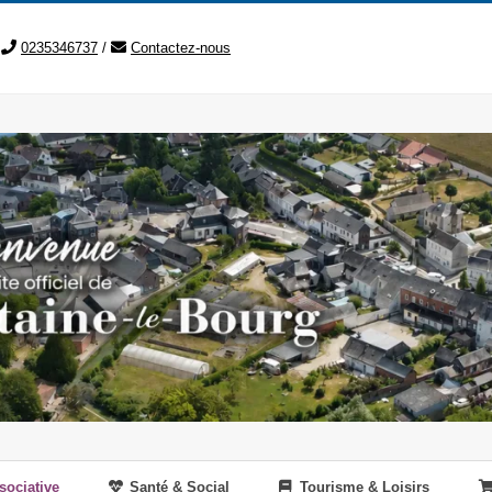
0235346737
/
Contactez-nous
sociative
Santé & Social
Tourisme & Loisirs