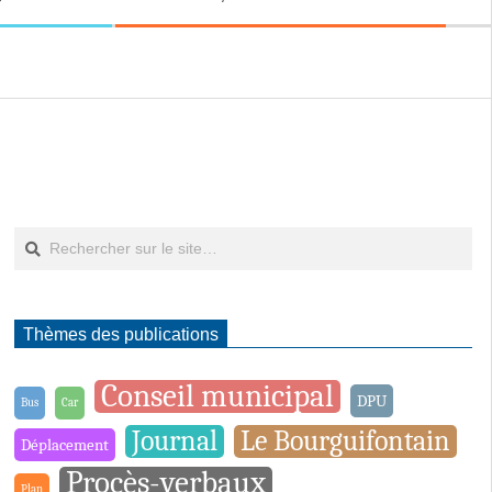
Rechercher
Thèmes des publications
Conseil municipal
DPU
Bus
Car
Journal
Le Bourguifontain
Déplacement
Procès-verbaux
Plan