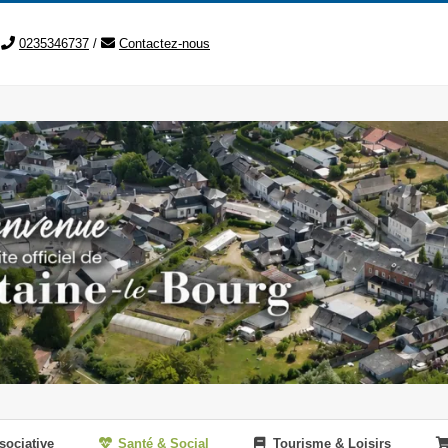
0235346737
/
Contactez-nous
sociative
Santé & Social
Tourisme & Loisirs