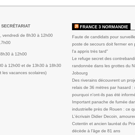
 SECRÉTARIAT
FRANCE 3 NORMANDIE
, vendredi de 8h30 à 12h00
Faute de candidats pour surveille
 17h00
poste de secours doit fermer en p
l'a appris très tard"
 8h30 à 12h00
Le refuge secret des contrebandi
30 à 12h00 et de 13h30 à 18h30
randonnée dans les grottes du 
 les vacances scolaires)
Jobourg
Des riverains découvrent un proj
relais de 36 mètres par hasard :
pourquoi n'ont-ils pas été inform
Important panache de fumée da
industrielle près de Rouen : ce qu'
L'écrivain Didier Decoin, amoure
Cotentin et ancien lauréat du Pri
décède à l'âge de 81 ans