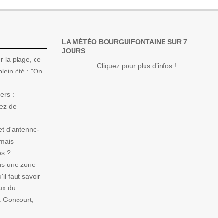
LA MÉTÉO BOURGUIFONTAINE SUR 7
JOURS
r la plage, ce
Cliquez pour plus d’infos !
lein été : "On
ers :
Nez de
et d'antenne-
 mais
és ?
ns une zone
il faut savoir
ux du
x Goncourt,