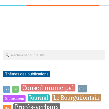
Rechercher
Thèmes des publications
Conseil municipal
DPU
Bus
Car
Journal
Le Bourguifontain
Déplacement
Procès-verbaux
Plan