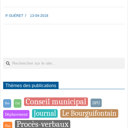
2018-
P. GUÉRET
13-04-2018
04-
13
Rechercher
Thèmes des publications
Conseil municipal
DPU
Bus
Car
Journal
Le Bourguifontain
Déplacement
Procès-verbaux
Plan