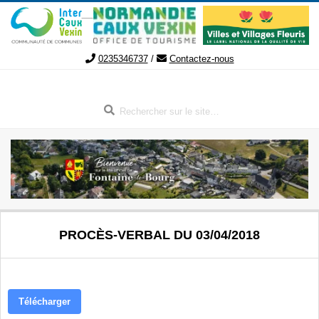
Aller
au
contenu
0235346737
/
Contactez-nous
Rechercher
FONTAINE-
Menu
PROCÈS-VERBAL DU 03/04/2018
de
LE-
navigation
secondaire
BOURG
Télécharger