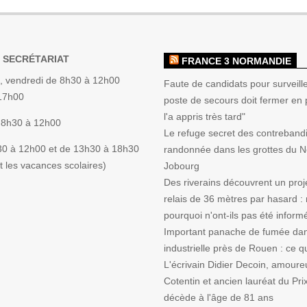
 SECRÉTARIAT
FRANCE 3 NORMANDIE
, vendredi de 8h30 à 12h00
Faute de candidats pour surveille
 17h00
poste de secours doit fermer en p
l'a appris très tard"
 8h30 à 12h00
Le refuge secret des contrebandi
30 à 12h00 et de 13h30 à 18h30
randonnée dans les grottes du 
 les vacances scolaires)
Jobourg
Des riverains découvrent un proj
relais de 36 mètres par hasard :
pourquoi n'ont-ils pas été inform
Important panache de fumée da
industrielle près de Rouen : ce qu'
L'écrivain Didier Decoin, amoure
Cotentin et ancien lauréat du Pri
décède à l'âge de 81 ans