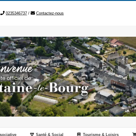
0235346737
/
Contactez-nous
sociative
Santé & Social
Tourisme & Loisirs