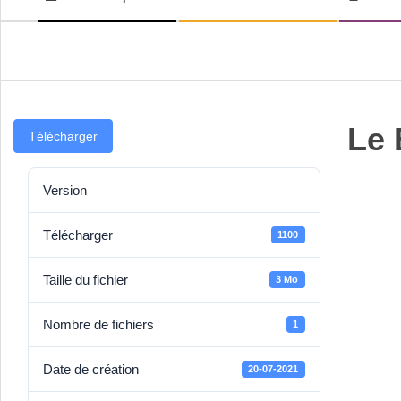
LE-
de
navigation
BOURG
secondaire
Le 
Télécharger
Version
Télécharger
1100
Taille du fichier
3 Mo
Nombre de fichiers
1
Date de création
20-07-2021