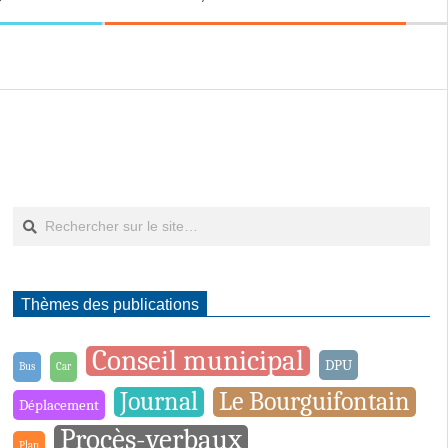
Rechercher
Thèmes des publications
Conseil municipal
DPU
Bus
Car
Journal
Le Bourguifontain
Déplacement
Procès-verbaux
Plan