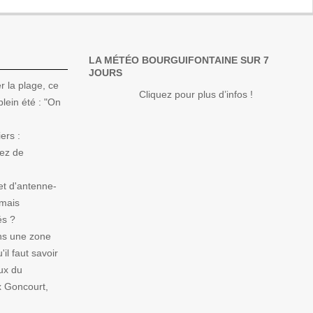
LA MÉTÉO BOURGUIFONTAINE SUR 7
JOURS
r la plage, ce
Cliquez pour plus d’infos !
lein été : "On
ers :
Nez de
et d'antenne-
 mais
és ?
ns une zone
il faut savoir
ux du
x Goncourt,