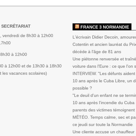
 SECRÉTARIAT
FRANCE 3 NORMANDIE
, vendredi de 8h30 à 12h00
L'écrivain Didier Decoin, amoure
 17h00
Cotentin et ancien lauréat du Pri
décède à l'âge de 81 ans
 8h30 à 12h00
Une piétonne renversée et traîn
30 à 12h00 et de 13h30 à 18h30
voiture dans l'Eure : ce que l'on s
 les vacances scolaires)
INTERVIEW. "Les défunts aident l
10 ans après le Cuba Libre, un deu
possible ?
"Le deuil d'un enfant ne se termi
10 ans après l'incendie du Cuba L
parents des victimes témoignent
MÉTÉO. Temps calme, sec et pa
ce jeudi sur toute la Normandie
Une cliente accuse un chauffeur 