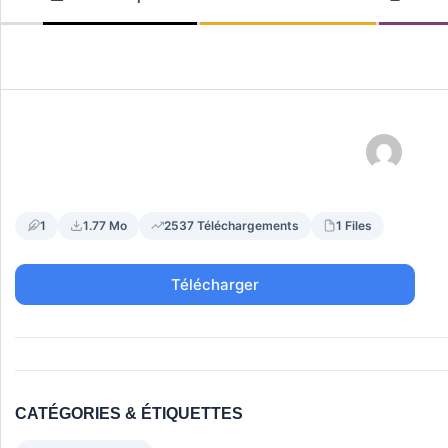
LE-
de
navigation
BOURG
secondaire
1
1.77 Mo
2537 Téléchargements
1 Files
Télécharger
CATÉGORIES & ÉTIQUETTES