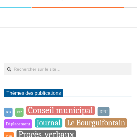
Rechercher
Thèmes des publications
Conseil municipal
DPU
Bus
Car
Journal
Le Bourguifontain
Déplacement
Procès-verbaux
Plan