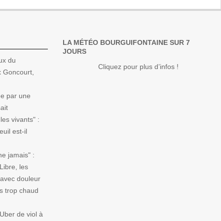
LA MÉTÉO BOURGUIFONTAINE SUR 7
JOURS
ux du
Cliquez pour plus d’infos !
x Goncourt,
ée par une
ait
es vivants" :
il est-il
ne jamais" :
ibre, les
 avec douleur
s trop chaud
Uber de viol à