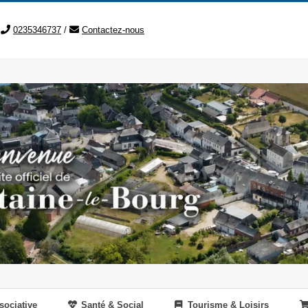
0235346737
/
Contactez-nous
sociative
Santé & Social
Tourisme & Loisirs