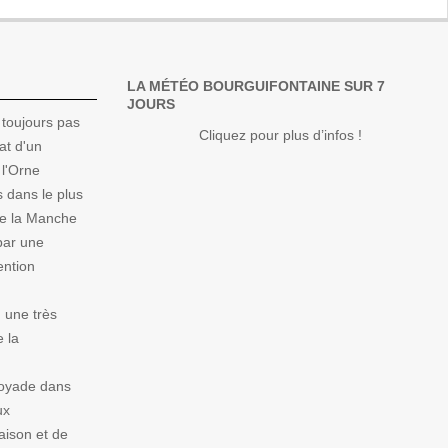
LA MÉTÉO BOURGUIFONTAINE SUR 7
JOURS
 toujours pas
Cliquez pour plus d’infos !
at d'un
 l'Orne
 dans le plus
de la Manche
par une
ention
 une très
e la
noyade dans
ux
aison et de