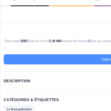
LE-
de
navigation
BOURG
secondaire
Télécharger
2583
Taille du fichier
2.30 MB
Nombre de fichiers
1
Date de créati
Téléc
DESCRIPTION
CATÉGORIES & ÉTIQUETTES
Le Bourguifontain