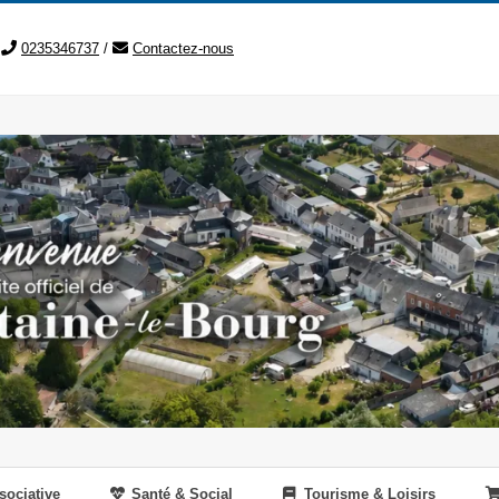
0235346737
/
Contactez-nous
sociative
Santé & Social
Tourisme & Loisirs