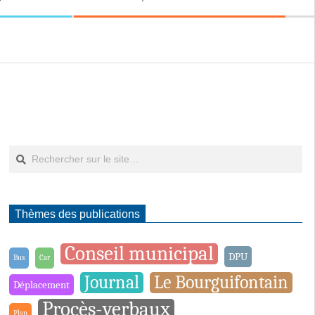
Rechercher
Thèmes des publications
Conseil municipal
DPU
Bus
Car
Journal
Le Bourguifontain
Déplacement
Procès-verbaux
Plan