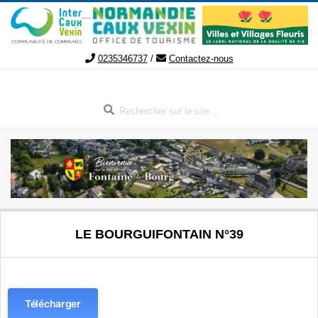
Aller
au
contenu
0235346737
/
Contactez-nous
Rechercher
FONTAINE-
Menu
LE BOURGUIFONTAIN N°39
de
LE-
navigation
secondaire
BOURG
Télécharger