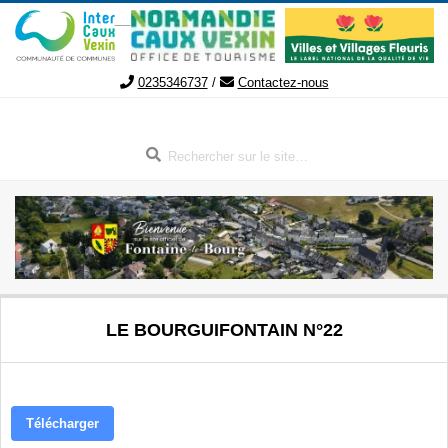
Aller
au
contenu
0235346737
/
Contactez-nous
Rechercher
FONTAINE-
Menu
LE BOURGUIFONTAIN N°22
de
LE-
navigation
secondaire
BOURG
Télécharger