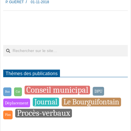
P. GUÉRET
01-11-2018
11-
01
Rechercher
Thèmes des publications
Conseil municipal
DPU
Bus
Car
Journal
Le Bourguifontain
Déplacement
Procès-verbaux
Plan