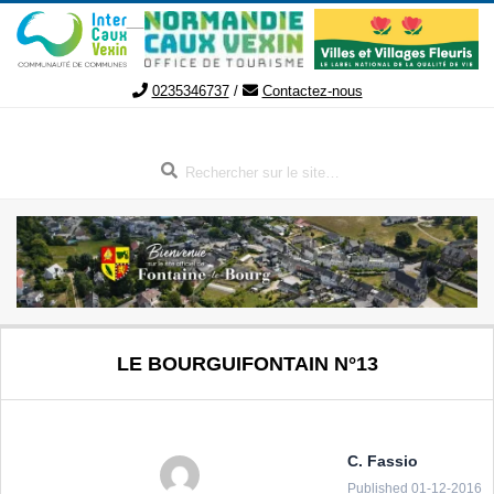
Aller
au
contenu
0235346737
/
Contactez-nous
Rechercher
FONTAINE-
Menu
LE BOURGUIFONTAIN N°13
de
LE-
navigation
secondaire
BOURG
C. Fassio
Published 01-12-2016