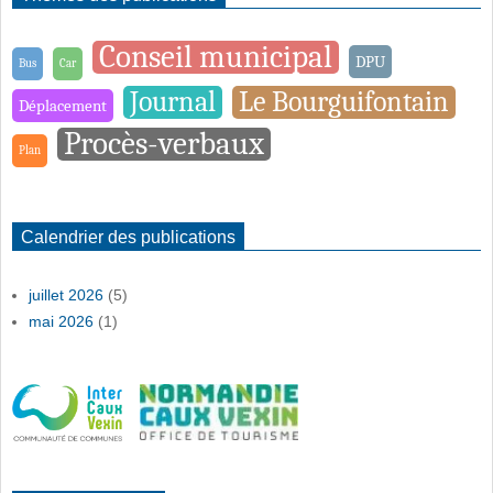
Conseil municipal
DPU
Bus
Car
Journal
Le Bourguifontain
Déplacement
Procès-verbaux
Plan
Calendrier des publications
juillet 2026
(5)
mai 2026
(1)