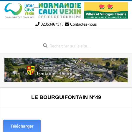
Aller
au
contenu
0235346737
/
Contactez-nous
Rechercher
FONTAINE-
Menu
LE BOURGUIFONTAIN N°49
de
LE-
navigation
secondaire
BOURG
Télécharger