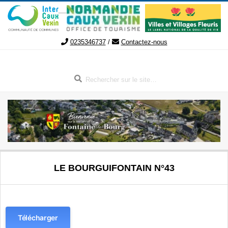
Aller
au
contenu
0235346737
/
Contactez-nous
Rechercher
FONTAINE-
Menu
LE BOURGUIFONTAIN N°43
de
LE-
navigation
secondaire
BOURG
Télécharger