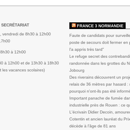
 SECRÉTARIAT
FRANCE 3 NORMANDIE
, vendredi de 8h30 à 12h00
Faute de candidats pour surveille
 17h00
poste de secours doit fermer en p
l'a appris très tard"
 8h30 à 12h00
Le refuge secret des contrebandi
30 à 12h00 et de 13h30 à 18h30
randonnée dans les grottes du 
 les vacances scolaires)
Jobourg
Des riverains découvrent un proj
relais de 36 mètres par hasard :
pourquoi n'ont-ils pas été inform
Important panache de fumée da
industrielle près de Rouen : ce qu'
L'écrivain Didier Decoin, amoure
Cotentin et ancien lauréat du Pri
décède à l'âge de 81 ans