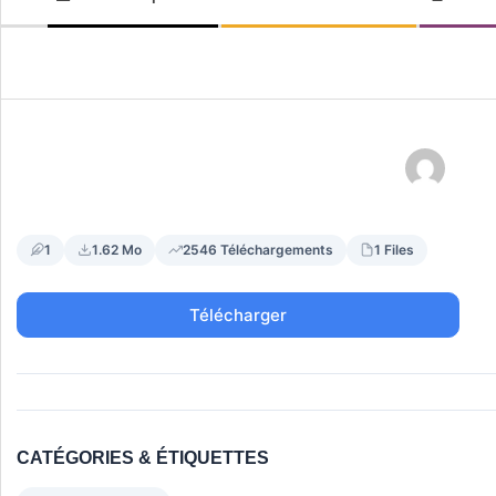
LE-
de
navigation
BOURG
secondaire
1
1.62 Mo
2546 Téléchargements
1 Files
Télécharger
CATÉGORIES & ÉTIQUETTES