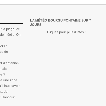
LA MÉTÉO BOURGUIFONTAINE SUR 7
JOURS
r la plage, ce
Cliquez pour plus d’infos !
lein été : "On
ers :
Nez de
et d'antenne-
 mais
és ?
ns une zone
il faut savoir
ux du
x Goncourt,