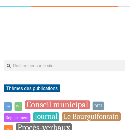
Rechercher
Thèmes des publications
Conseil municipal
DPU
Bus
Car
Journal
Le Bourguifontain
Déplacement
Procès-verbaux
Plan