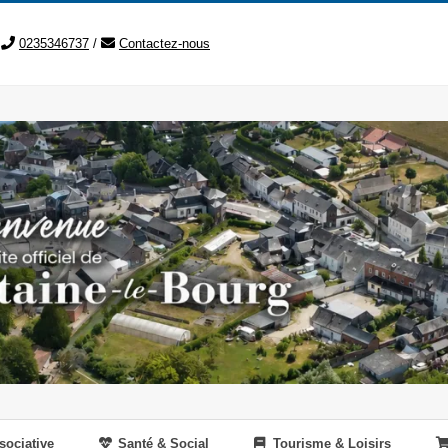
0235346737
/
Contactez-nous
sociative
Santé & Social
Tourisme & Loisirs