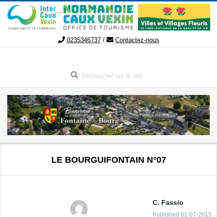
Aller
au
contenu
0235346737
/
Contactez-nous
Rechercher
FONTAINE-
Menu
LE BOURGUIFONTAIN N°07
de
LE-
navigation
secondaire
BOURG
C. Fassio
Published 01-07-2015