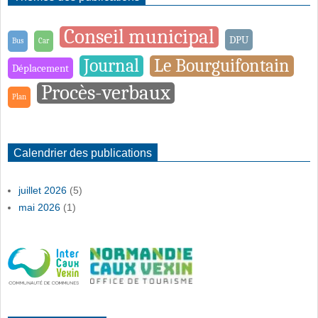
Conseil municipal
DPU
Bus
Car
Journal
Le Bourguifontain
Déplacement
Procès-verbaux
Plan
Calendrier des publications
juillet 2026
(5)
mai 2026
(1)