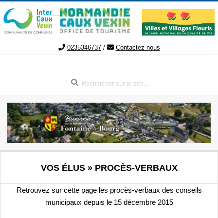
Aller
au
contenu
0235346737
/
Contactez-nous
Rechercher
FONTAINE-
Menu
VOS ÉLUS »
PROCÈS-VERBAUX
de
LE-
navigation
Retrouvez sur cette page les procès-verbaux des conseils
secondaire
BOURG
municipaux depuis le 15 décembre 2015