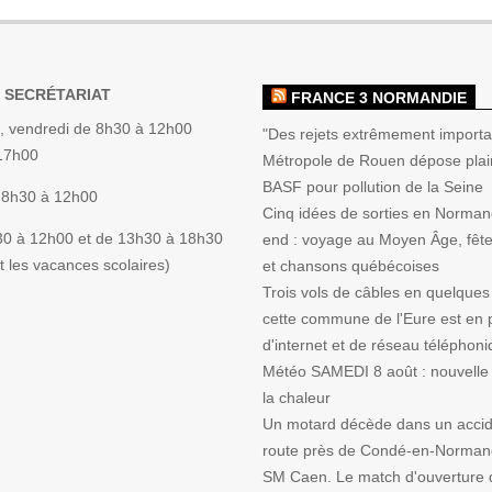
 SECRÉTARIAT
FRANCE 3 NORMANDIE
, vendredi de 8h30 à 12h00
"Des rejets extrêmement importan
 17h00
Métropole de Rouen dépose plai
BASF pour pollution de la Seine
 8h30 à 12h00
Cinq idées de sorties en Norman
30 à 12h00 et de 13h30 à 18h30
end : voyage au Moyen Âge, fête 
 les vacances scolaires)
et chansons québécoises
Trois vols de câbles en quelques
cette commune de l'Eure est en p
d'internet et de réseau téléphon
Météo SAMEDI 8 août : nouvelle 
la chaleur
Un motard décède dans un accid
route près de Condé-en-Norman
SM Caen. Le match d'ouverture d