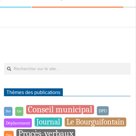
Rechercher
Thèmes des publications
Conseil municipal
DPU
Bus
Car
Journal
Le Bourguifontain
Déplacement
Procès-verbaux
Plan