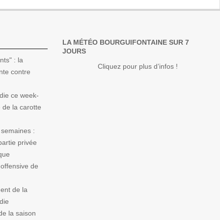
LA MÉTÉO BOURGUIFONTAINE SUR 7
JOURS
ts" : la
Cliquez pour plus d’infos !
nte contre
die ce week-
de la carotte
 semaines :
artie privée
ique
offensive de
ent de la
die
e la saison