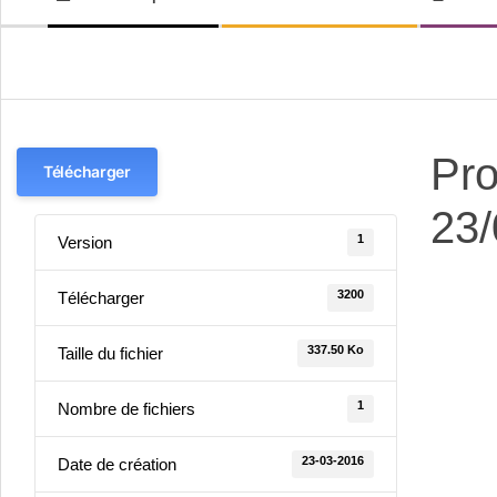
LE-
de
navigation
BOURG
secondaire
Pro
Télécharger
23/
1
Version
3200
Télécharger
337.50 Ko
Taille du fichier
1
Nombre de fichiers
23-03-2016
Date de création