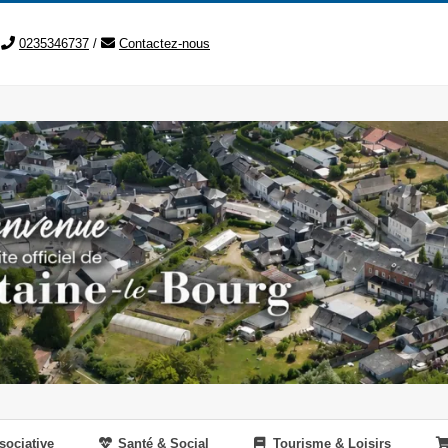
0235346737
/
Contactez-nous
sociative
Santé & Social
Tourisme & Loisirs