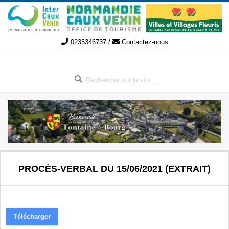
Aller
au
contenu
0235346737
/
Contactez-nous
Rechercher
FONTAINE-
Menu
PROCÈS-VERBAL DU 15/06/2021 (EXTRAIT)
de
LE-
navigation
secondaire
BOURG
Télécharger