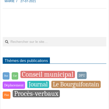
MAIRIE
27-07-2021
07-
27
Rechercher
Thèmes des publications
Conseil municipal
DPU
Bus
Car
Journal
Le Bourguifontain
Déplacement
Procès-verbaux
Plan