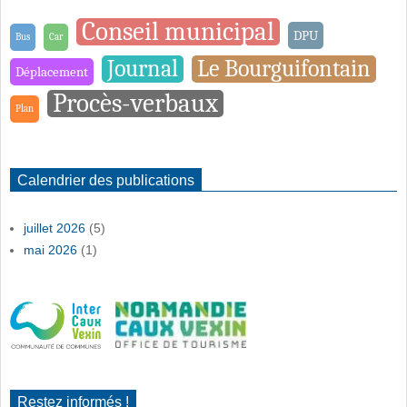
Conseil municipal
DPU
Bus
Car
Journal
Le Bourguifontain
Déplacement
Procès-verbaux
Plan
Calendrier des publications
juillet 2026
(5)
mai 2026
(1)
Restez informés !