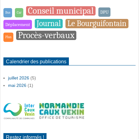
Conseil municipal
DPU
Bus
Car
Journal
Le Bourguifontain
Déplacement
Procès-verbaux
Plan
Calendrier des publications
juillet 2026
(5)
mai 2026
(1)
Restez informés !