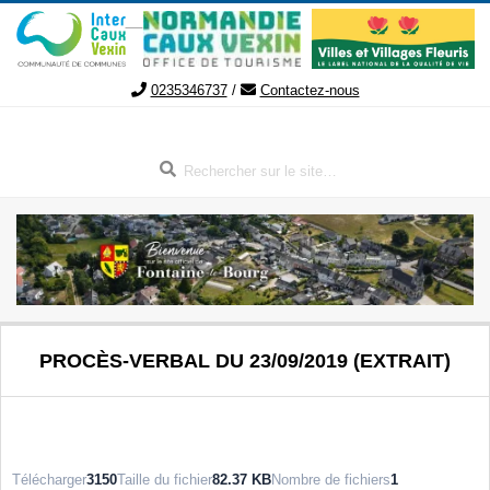
Aller
au
contenu
0235346737
/
Contactez-nous
Rechercher
FONTAINE-
Menu
PROCÈS-VERBAL DU 23/09/2019 (EXTRAIT)
de
LE-
navigation
secondaire
BOURG
Télécharger
3150
Taille du fichier
82.37 KB
Nombre de fichiers
1