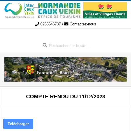
Aller
au
contenu
0235346737
/
Contactez-nous
Rechercher
FONTAINE-
Menu
COMPTE RENDU DU 11/12/2023
de
LE-
navigation
secondaire
BOURG
Télécharger