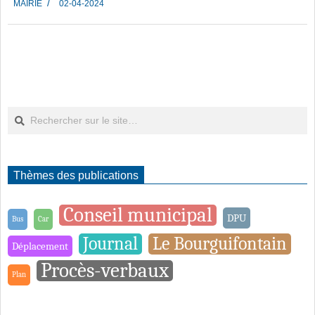
MAIRIE
02-04-2024
04-
02
Rechercher
Thèmes des publications
Conseil municipal
DPU
Bus
Car
Journal
Le Bourguifontain
Déplacement
Procès-verbaux
Plan