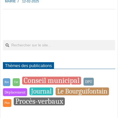
MAIRIE
12-02-2025
02-
12
Rechercher
Thèmes des publications
Conseil municipal
DPU
Bus
Car
Journal
Le Bourguifontain
Déplacement
Procès-verbaux
Plan