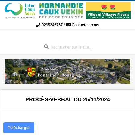
Aller
au
contenu
0235346737
/
Contactez-nous
Rechercher
FONTAINE-
Menu
PROCÈS-VERBAL DU 25/11/2024
de
LE-
navigation
secondaire
BOURG
Télécharger