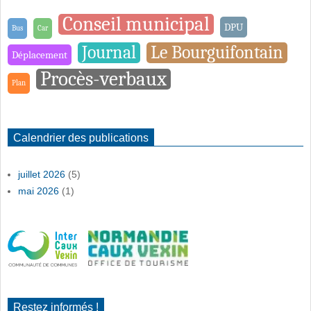
Conseil municipal
DPU
Bus
Car
Journal
Le Bourguifontain
Déplacement
Procès-verbaux
Plan
Calendrier des publications
juillet 2026
(5)
mai 2026
(1)
Restez informés !