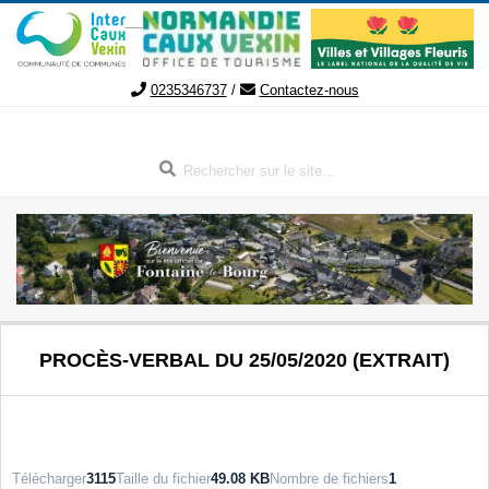
Aller
au
contenu
0235346737
/
Contactez-nous
Rechercher
FONTAINE-
Menu
PROCÈS-VERBAL DU 25/05/2020 (EXTRAIT)
de
LE-
navigation
secondaire
BOURG
Télécharger
3115
Taille du fichier
49.08 KB
Nombre de fichiers
1