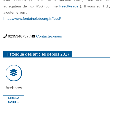
avec Outlook (à partir de la version 2007), soit avec un
agrégateur de flux RSS (comme
FeedReader
). Il vous suffit d’y
ajouter le lien :
https://www.fontainelebourg.fr/feed/
0235346737
/
Contactez-nous
Historique des articles depuis 2017
Archives
LIRE LA
SUITE →