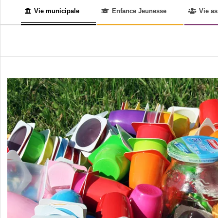
Menu
LE-
Vie municipale
Enfance Jeunesse
Vie as
de
navigation
BOURG
secondaire