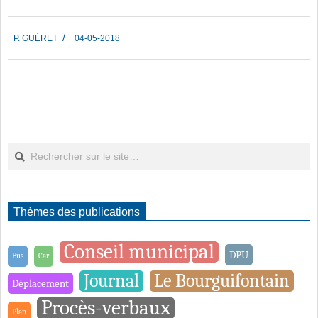
2018-
P. GUÉRET
04-05-2018
05-
04
Rechercher
Thèmes des publications
Conseil municipal
DPU
Bus
Car
Journal
Le Bourguifontain
Déplacement
Procès-verbaux
Plan