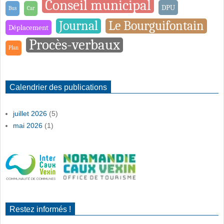
Conseil municipal
DPU
Bus
Car
Journal
Le Bourguifontain
Déplacement
Procès-verbaux
Plan
Calendrier des publications
juillet 2026
(5)
mai 2026
(1)
Restez informés !