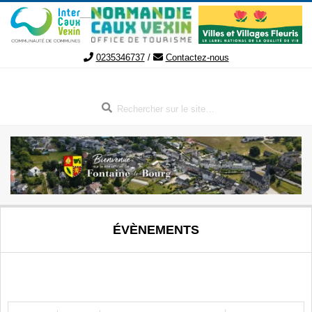
Aller
au
contenu
0235346737
/
Contactez-nous
Rechercher
FONTAINE-
Menu
ÉVÈNEMENTS
de
LE-
navigation
secondaire
BOURG