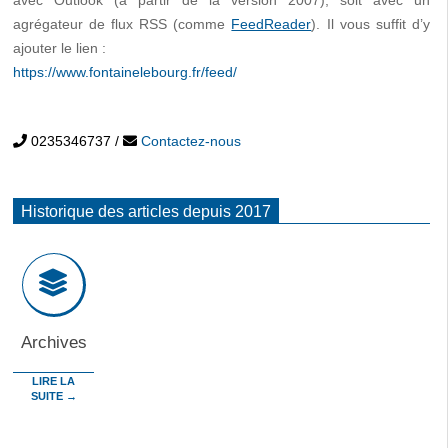
avec Outlook (à partir de la version 2007), soit avec un
agrégateur de flux RSS (comme
FeedReader
). Il vous suffit d’y
ajouter le lien :
https://www.fontainelebourg.fr/feed/
0235346737
/
Contactez-nous
Historique des articles depuis 2017
Archives
LIRE LA
SUITE →