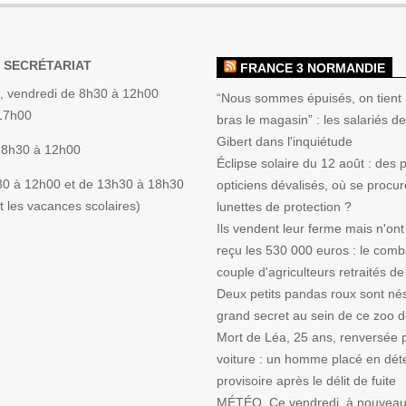
 SECRÉTARIAT
FRANCE 3 NORMANDIE
, vendredi de 8h30 à 12h00
“Nous sommes épuisés, on tient 
 17h00
bras le magasin” : les salariés de 
Gibert dans l'inquiétude
 8h30 à 12h00
Éclipse solaire du 12 août : des
30 à 12h00 et de 13h30 à 18h30
opticiens dévalisés, où se procur
 les vacances scolaires)
lunettes de protection ?
Ils vendent leur ferme mais n'ont
reçu les 530 000 euros : le comb
couple d'agriculteurs retraités de
Deux petits pandas roux sont nés
grand secret au sein de ce zoo 
Mort de Léa, 25 ans, renversée 
voiture : un homme placé en dét
provisoire après le délit de fuite
MÉTÉO. Ce vendredi, à nouveau