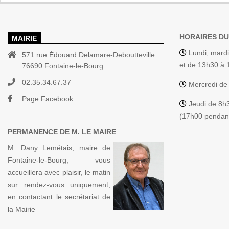
03
HORAIRES DU
MAIRIE
Lundi, mardi
571 rue Édouard Delamare-Deboutteville
et de 13h30 à
76690 Fontaine-le-Bourg
02.35.34.67.37
Mercredi de
Page Facebook
Jeudi de 8h
(17h00 pendant
PERMANENCE DE M. LE MAIRE
M. Dany Lemétais, maire de
Fontaine-le-Bourg, vous
accueillera avec plaisir, le matin
sur rendez-vous uniquement,
en contactant le secrétariat de
la Mairie