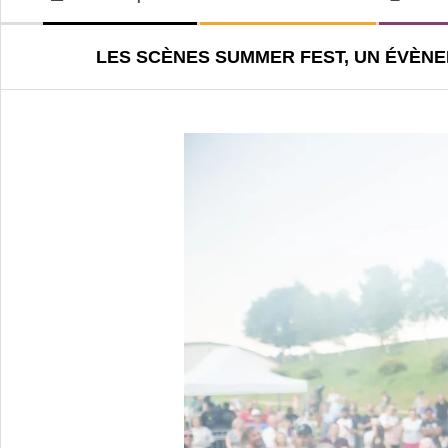
LE-
de
navigation
BOURG
LES SCÈNES SUMMER FEST, UN ÉVÈN
secondaire